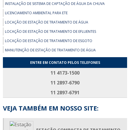
INSTALAÇÃO DE SISTEMA DE CAPTAÇÃO DE ÁGUA DA CHUVA
LICENCIAMENTO AMBIENTAL PARA ETE
LOCAÇÃO DE ESTAÇÃO DE TRATAMENTO DE ÁGUA
LOCAÇÃO DE ESTAÇÃO DE TRATAMENTO DE EFLUENTES
LOCAÇÃO DE ESTAÇÃO DE TRATAMENTO DE ESGOTO
MANUTENÇÃO DE ESTAÇÃO DE TRATAMENTO DE ÁGUA
MANUTENÇÃO DE ETE E ETA
ENTRE EM CONTATO PELOS TELEFONES
OPERAÇÃO DE ETE
11 4173-1500
OPERAÇÃO E MANUTENÇÃO DE ESTAÇÃO DE TRATAMENTO DE ESGOTO
11 2897-6790
SERVIÇOS DE CONSULTORIA AMBIENTAL
11 2897-6791
SISTEMA DE ÁGUA DE REUSO
SISTEMA DE TRATAMENTO ÁGUA DE REUSO
VEJA TAMBÉM EM NOSSO SITE:
SISTEMA DE CAPTAÇÃO DE ÁGUA DA CHUVA
SISTEMA DE CAPTAÇÃO DE ÁGUA DA CHUVA RESIDENCIAL
ESTAÇÃO COMPACTA DE TRATAMENTO