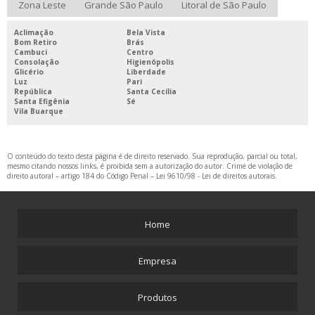
Zona Leste
Grande São Paulo
Litoral de São Paulo
Aclimação
Bela Vista
Bom Retiro
Brás
Cambuci
Centro
Consolação
Higienópolis
Glicério
Liberdade
Luz
Pari
República
Santa Cecília
Santa Efigênia
Sé
Vila Buarque
O conteúdo do texto desta página é de direito reservado. Sua reprodução, parcial ou total,
mesmo citando nossos links, é proibida sem a autorização do autor. Crime de violação de
direito autoral – artigo 184 do Código Penal –
Lei 9610/98 - Lei de direitos autorais
.
Home
Empresa
Produtos