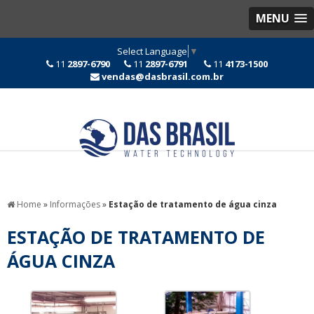
MENU
Select Language
▼
11
2897-6790
11
2897-6791
11
4173-1500
vendas@dasbrasil.com.br
Home
»
Informações
»
Estação de tratamento de água cinza
ESTAÇÃO DE TRATAMENTO DE
ÁGUA CINZA