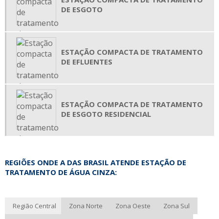
SISTEMA DE FILTRAGEM DE ÁGUA DE CHUVA
DE ESGOTO
SISTEMA DE REUSO DE ÁGUA
TECNOLOGIA MBBR
ESTAÇÃO COMPACTA DE TRATAMENTO
TRATAMENTO DE EFLUENTES MBBR
DE EFLUENTES
FABRICANTES DE ESTAÇÃO DE TRATAMENTO DE EFLUENTES INDUSTRIAIS
ESTAÇÃO COMPACTA DE TRATAMENTO
DE ESGOTO RESIDENCIAL
REGIÕES ONDE A DAS BRASIL ATENDE ESTAÇÃO DE
TRATAMENTO DE ÁGUA CINZA:
Região Central
Zona Norte
Zona Oeste
Zona Sul