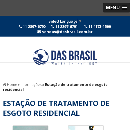
MENU
Select Language
▼
11
2897-6790
11
2897-6791
11
4173-1500
vendas@dasbrasil.com.br
Home
»
Informações
»
Estação de tratamento de esgoto
residencial
ESTAÇÃO DE TRATAMENTO DE
ESGOTO RESIDENCIAL