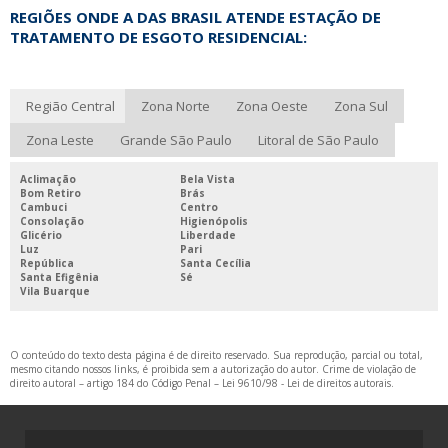
REGIÕES ONDE A DAS BRASIL ATENDE ESTAÇÃO DE
TRATAMENTO DE ESGOTO RESIDENCIAL:
Região Central
Zona Norte
Zona Oeste
Zona Sul
Zona Leste
Grande São Paulo
Litoral de São Paulo
Aclimação
Bela Vista
Bom Retiro
Brás
Cambuci
Centro
Consolação
Higienópolis
Glicério
Liberdade
Luz
Pari
República
Santa Cecília
Santa Efigênia
Sé
Vila Buarque
O conteúdo do texto desta página é de direito reservado. Sua reprodução, parcial ou total,
mesmo citando nossos links, é proibida sem a autorização do autor. Crime de violação de
direito autoral – artigo 184 do Código Penal –
Lei 9610/98 - Lei de direitos autorais
.