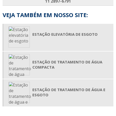
11 2897-6791
SISTEMA DE ÁGUA DE REUSO
SISTEMA DE TRATAMENTO ÁGUA DE REUSO
VEJA TAMBÉM EM NOSSO SITE:
SISTEMA DE CAPTAÇÃO DE ÁGUA DA CHUVA
SISTEMA DE CAPTAÇÃO DE ÁGUA DA CHUVA RESIDENCIAL
ESTAÇÃO ELEVATÓRIA DE ESGOTO
SISTEMA DE FILTRAGEM DE ÁGUA DE CHUVA
SISTEMA DE REUSO DE ÁGUA
TECNOLOGIA MBBR
ESTAÇÃO DE TRATAMENTO DE ÁGUA
TRATAMENTO DE EFLUENTES MBBR
COMPACTA
FABRICANTES DE ESTAÇÃO DE TRATAMENTO DE EFLUENTES INDUSTRIAIS
ESTAÇÃO DE TRATAMENTO DE ÁGUA E
ESGOTO